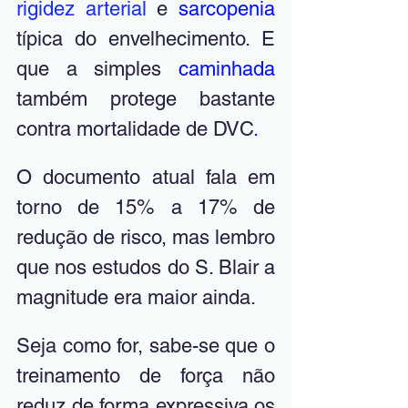
rigidez arterial
 e 
sarcopenia
típica do envelhecimento. E 
que a simples 
caminhada 
também protege bastante 
contra mortalidade de DVC
.
O documento atual fala em 
torno de 15% a 17% de 
redução de risco, mas lembro 
que nos estudos do S. Blair a 
magnitude era maior ainda. 
Seja como for, sabe-se que o 
treinamento de força 
não 
reduz de forma expressiva os 