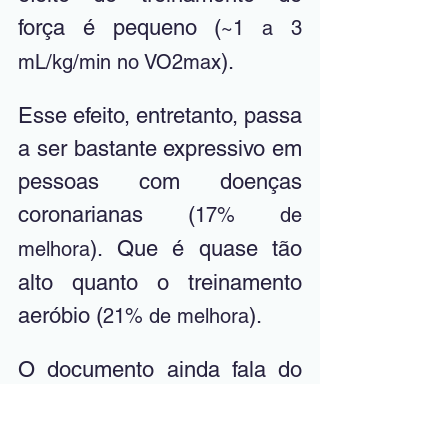
força é pequeno (
~1 a 3 
). 
mL/kg/min no VO2max
Esse efeito, entretanto, passa 
a ser bastante expressivo em 
pessoas com doenças 
coronarianas (
17% de 
). Que é quase tão 
melhora
alto quanto o treinamento 
aeróbio (
).
21% de melhora
O documento ainda fala do 
efeito do treinamento de 
força sobre outras condições 