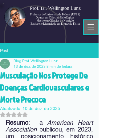
Prof. Dr. Wellington Lunz
Professor de Universidade Federal (UFES)
Doutor em Ciências Fisiológicas
Mestre em Ciências da Nutrição
Bacharel e Licenciado em Educação Física
Post
Blog Prof. Wellington Lunz
13 de dez. de 2023
8 min de leitura
Musculação Nos Protege De
Doenças Cardiovasculares e
Morte Precoce
Atualizado:
10 de dez. de 2025
Avaliado com NaN de 5 estrelas.
Resumo
:  a 
American Heart 
Association
 publicou, em 2023, 
um posicionamento histórico 