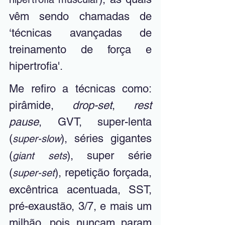
vêm sendo chamadas de 
‘técnicas avançadas de 
treinamento de força e 
hipertrofia'.
Me refiro a técnicas como: 
pirâmide, 
drop-set
, 
rest 
pause
, GVT, super-lenta 
(
), séries gigantes 
super-slow
(
), super série 
giant sets
(
), repetição forçada, 
super-set
excêntrica acentuada, SST, 
pré-exaustão, 3/7, e mais um 
milhão, pois nuncam param 