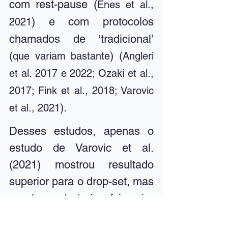
com rest-pause (
Enes et al., 
) e com protocolos 
2021
chamados de ‘tradicional’ 
(
) (
que variam bastante
Angleri 
et al. 2017 e 2022; Ozaki et al., 
2017; Fink et al., 2018; Varovic 
). 
et al., 2021
Desses estudos, apenas o 
estudo de Varovic et al. 
(2021) mostrou resultado 
superior para o drop-set, mas 
o volume de treino foi maior 
para o drop-set. 