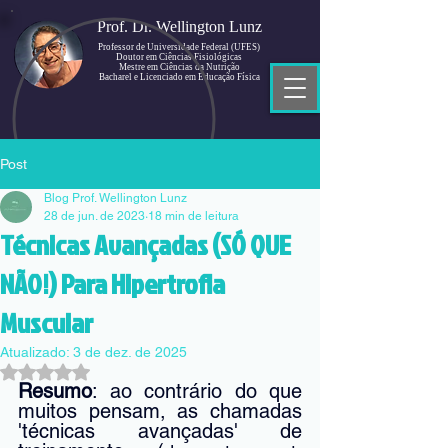
Prof. Dr. Wellington Lunz
Professor de Universidade Federal (UFES)
Doutor em Ciências Fisiológicas
Mestre em Ciências da Nutrição
Bacharel e Licenciado em Educação Física
Post
Blog Prof. Wellington Lunz
28 de jun. de 2023
18 min de leitura
Técnicas Avançadas (SÓ QUE
NÃO!) Para Hipertrofia
Muscular
Atualizado:
3 de dez. de 2025
Avaliado com NaN de 5 estrelas.
Resumo
: ao contrário do que 
muitos pensam, as chamadas 
'técnicas avançadas' de 