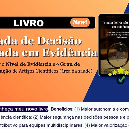
onheça meu 
novo
 livro
. 
Benefícios
: (1) Maior autonomia e com
ência científica; (2) Maior segurança nas decisões pessoais e pr
tributivo para equipes multidisciplinares; (4) Maior valorização 