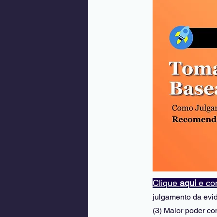
Clique 
aqui
 e c
julgamento da evid
(3) Maior poder con