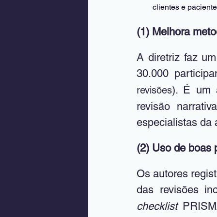
clientes e paciente
(1) Melhora metod
A diretriz faz um
30.000 participa
). É um 
revisões
revisão narrativ
especialistas da 
(2) Uso de boas p
Os autores regis
das revisões inc
checklist
 PRISMA