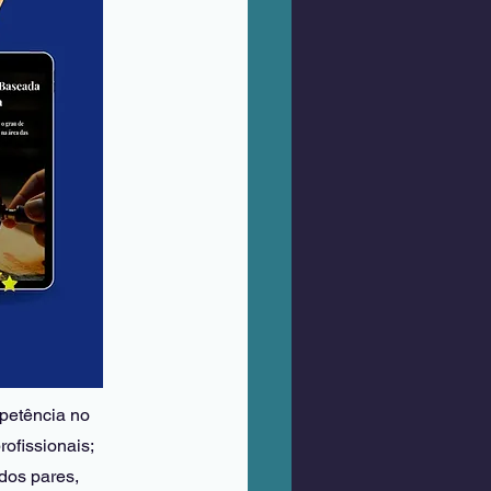
petência no 
ofissionais; 
dos pares, 