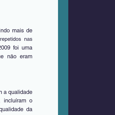
indo mais de 
epetidos nas 
009 foi uma 
que não eram 
 a qualidade 
), incluíram o 
ualidade da 