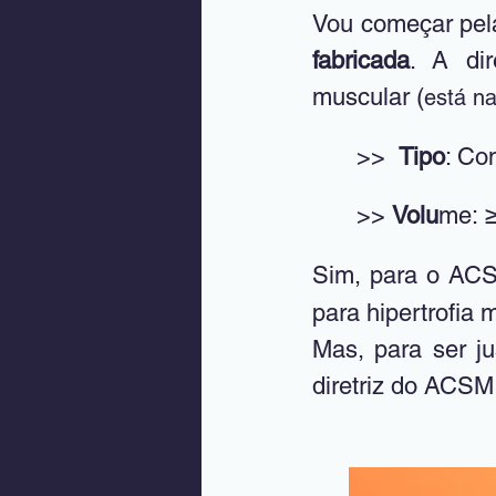
Vou começar pela
fabricada
. A dir
muscular (
está na
>>  
Tipo
: Co
>> 
Volu
me: 
Sim, para o ACS
para hipertrofia 
Mas, para ser j
diretriz do ACSM