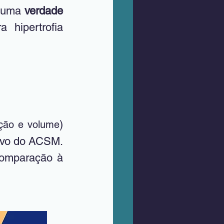
 uma 
verdade 
hipertrofia 
) 
ação e volume
ivo do ACSM. 
omparação à 