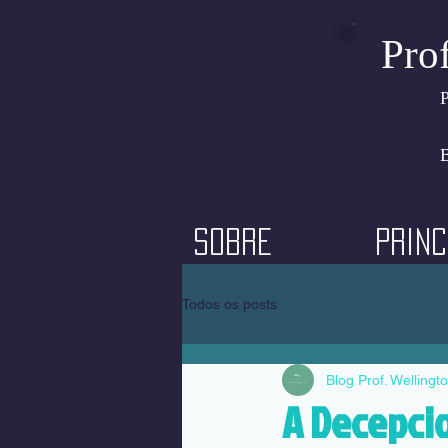
Pro
P
B
Sobre
Princ
Todos os posts
Blog Prof. Wellingt
A Decepci