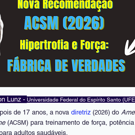
on Lunz - 
Universidade Federal do Espírito Santo (UFE
epois de 17 anos, a nova 
diretriz
 (
) do 
Amer
2026
ne
 (
) para treinamento de força, potência e
ACSM
para adultos saudáveis.