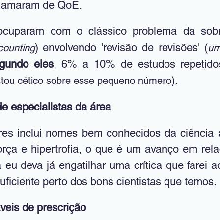
chamaram de QoE. 
cuparam com o clássico problema da sobr
) envolvendo 'revisão de revisões' (
counting
um
gundo eles
, 6% a 10% de estudos repetidos
).
stou cético sobre esse pequeno número
de especialistas da área
res inclui nomes bem conhecidos da ciência 
rça e hipertrofia, o que é um avanço em relaçã
u deva já engatilhar uma crítica que farei adi
uficiente perto dos bons cientistas que temos.
veis de prescrição