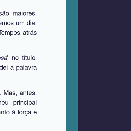
ão maiores. 
emos um dia, 
Tempos atrás 
osa
' no título, 
dei a palavra 
 Mas, antes, 
u principal 
to à força e 