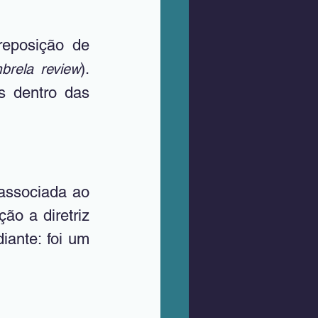
eposição de 
). 
brela review
 dentro das 
associada ao 
o a diretriz 
ante: foi um 