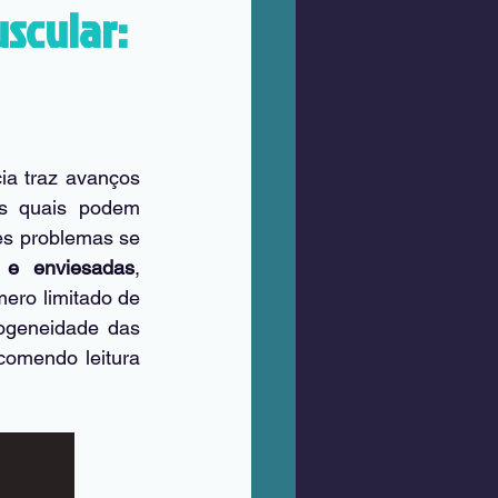
uscular:
ia traz avanços 
as quais podem 
es problemas se 
 e enviesadas
, 
ero limitado de 
ogeneidade das 
omendo leitura 