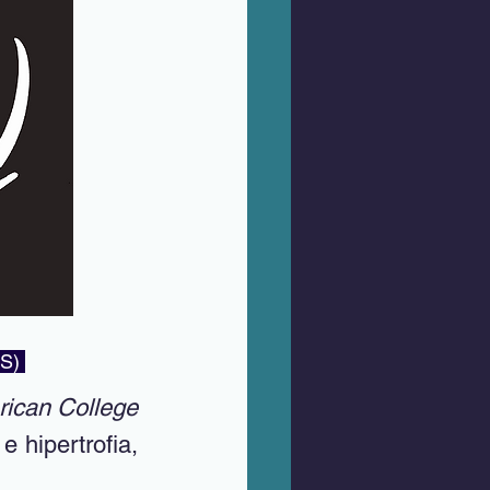
S) 
ican College 
 hipertrofia, 