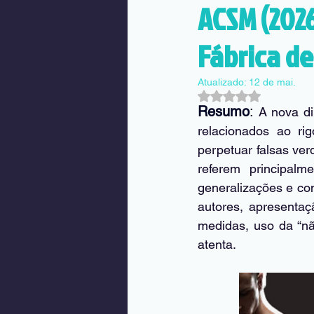
ACSM (2026
Fábrica d
Atualizado:
12 de mai.
Avaliado com NaN d
Resumo
: 
A nova di
relacionados ao ri
perpetuar falsas ver
referem principalm
generalizações e con
autores, apresentaç
medidas, uso da “nã
atenta.