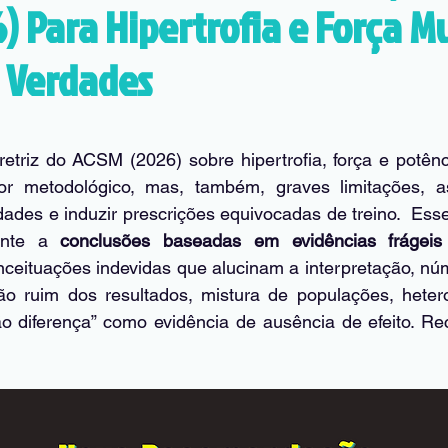
) Para Hipertrofia e Força M
e Verdades
e 5 estrelas.
retriz do ACSM (2026) sobre hipertrofia, força e potênc
gor metodológico, mas, também, graves limitações, 
dades e induzir prescrições equivocadas de treino.  Ess
ente a 
conclusões baseadas em evidências frágeis
ceituações indevidas que alucinam a interpretação, 
núm
ão ruim dos resultados, 
mistura de populações, heter
o diferença” como evidência de ausência de efeito. Rec