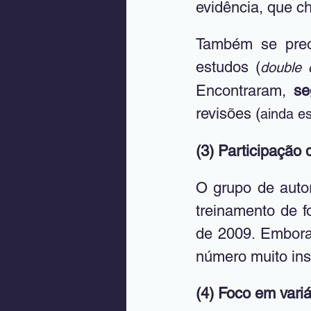
evidência, que 
Também se preo
estudos (
double 
Encontraram, 
se
revisões (
ainda e
(3) Participação 
O grupo de auto
treinamento de fo
de 2009. Embora e
número muito ins
(4) Foco em variá