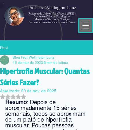
Prof. Dr. Wellington Lunz
Professor de Universidade Federal (UFES)
Doutor em Ciências Fisiológicas
Mestre em Ciências da Nutrição
Bacharel e Licenciado em Educação Física
Post
Blog Prof. Wellington Lunz
16 de mar. de 2023
5 min de leitura
Hipertrofia Muscular: Quantas
Séries Fazer?
Atualizado:
29 de nov. de 2025
Avaliado com NaN de 5 estrelas.
Resumo
: Depois de 
aproximadamente 15 séries 
semanais, todos se aproximam 
de um platô de hipertrofia 
muscular. Poucas pessoas 