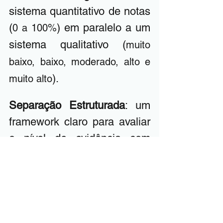
sistema quantitativo de notas 
(
) em paralelo a um 
0 a 100%
sistema qualitativo (
muito 
baixo, baixo, moderado, alto e 
).
muito alto
Separação Estruturada
: um 
framework claro para avaliar 
o nível de evidência com 
base em 
13 
quesitos
 metodológicos, e o 
grau de recomendação com 
base em 
9 quesitos
 formais.