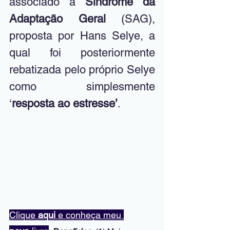
associado a 
Síndrome da 
Adaptação Geral
 (SAG), 
proposta por Hans Selye, a 
qual foi posteriormente 
rebatizada pelo próprio Selye 
como simplesmente 
‘
resposta ao estresse’
.
Clique 
aqui
 e conheça meu 