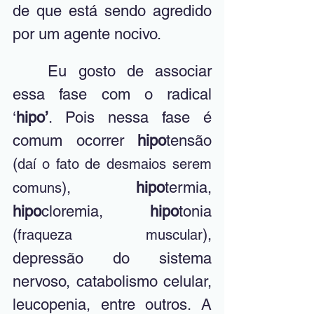
de que está sendo agredido 
por um agente nocivo. 
	Eu gosto de associar 
essa fase com o radical 
‘
hipo’
. Pois nessa fase é 
comum ocorrer 
hipo
tensão 
(
daí o fato de desmaios serem 
), 
hipo
termia, 
comuns
hipo
cloremia, 
hipo
tonia 
(
), 
fraqueza muscular
depressão do sistema 
nervoso, catabolismo celular, 
leucopenia, entre outros. A 