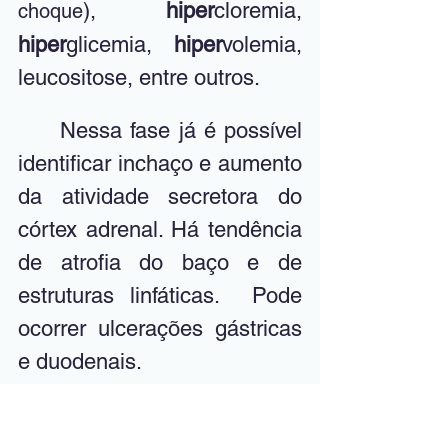
), 
hiper
cloremia, 
choque
hiper
glicemia, 
hiper
volemia, 
leucositose, entre outros.
	Nessa fase já é possível 
identificar inchaço e aumento 
da atividade secretora do 
córtex adrenal. Há tendência 
de atrofia do baço e de 
estruturas linfáticas.  Pode 
ocorrer ulcerações gástricas 
e duodenais.
	É uma fase de reação e 
reversão dos eventos 