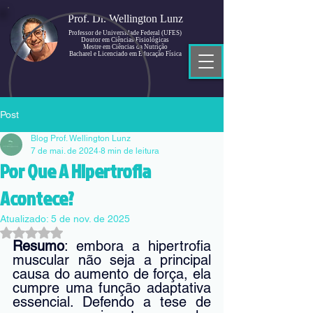
Prof. Dr. Wellington Lunz
Professor de Universidade Federal (UFES)
Doutor em Ciências Fisiológicas
Mestre em Ciências da Nutrição
Bacharel e Licenciado em Educação Física
Post
Blog Prof. Wellington Lunz
7 de mai. de 2024
8 min de leitura
Por Que A Hipertrofia
Acontece?
Atualizado:
5 de nov. de 2025
Avaliado com NaN de 5 estrelas.
Resumo
: embora a hipertrofia 
muscular não seja a principal 
causa do aumento de força, ela 
cumpre uma função adaptativa 
essencial. Defendo a tese de 