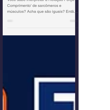
igual
Você sabe interpretar a Relação Força-
Comprimento' de sarcômeros e
músculos? Acha que são iguais? Então,
você precisa ler este post.