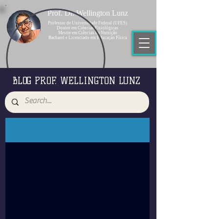
Prof. Dr. Wellington Lunz
Professor de Universidade Federal (UFES)
Doutor em Ciências Fisiológicas
Mestre em Ciências da Nutrição
Bacharel e Licenciado em Educação Física
BLOG PROF. WELLINGTON LUNZ
Blog