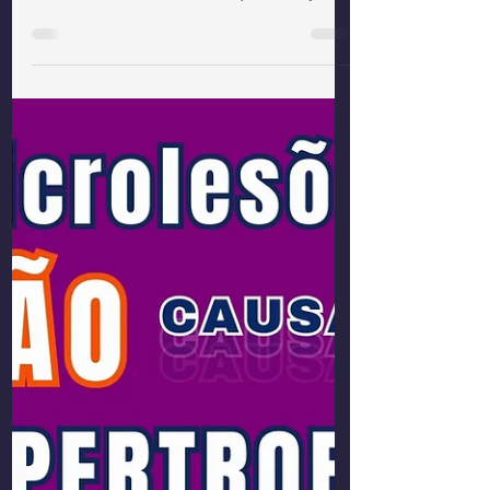
Você realmente sabe interpretar a
'Relação Força-Comprimento' de
músculos? Mas a maioria que você já viu
é de sarcômero. E não são iguais!