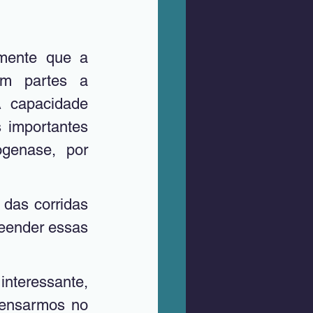
mente que a 
m partes a 
 capacidade 
importantes 
genase, por 
eender essas 
ensarmos no 