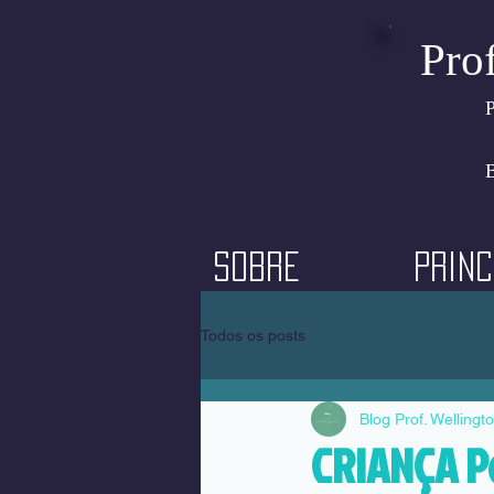
Pro
P
B
Sobre
Princ
Todos os posts
Blog Prof. Wellingt
CRIANÇA Po