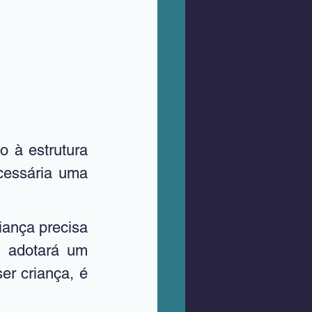
cessária uma 
, adotará um 
er criança, é 