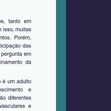
s, tanto em 
isso, muitas 
tos. Porém, 
icipação das 
 pergunta em 
inamento da 
cimento e 
o diferentes 
asculares e 