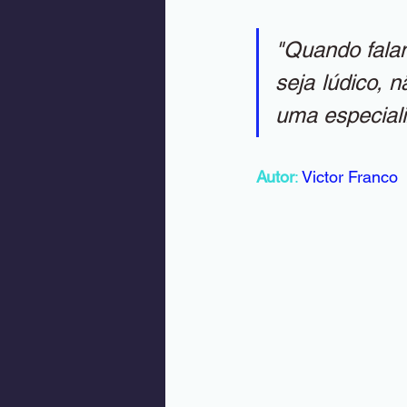
"Quando falam
seja lúdico, 
uma especiali
Autor
: 
Victor Franco