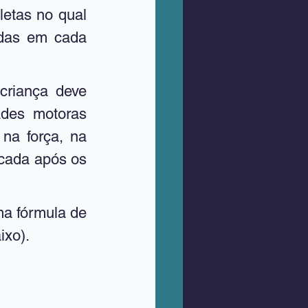
etas no qual 
das em cada 
des motoras 
na força, na 
ocada após os 
ixo).