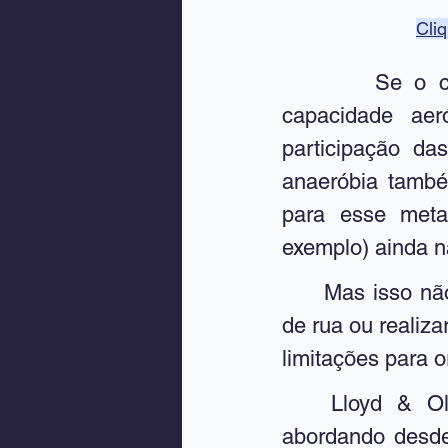
Cliq
Se o c
capacidade aer
participação da
anaeróbia també
para esse metab
	Mas isso não significa que a criança não possa participar das corridas 
de rua ou realiz
limitações para 
	Lloyd & Oliver (2012) elaboraram um modelo muito interessante, 
abordando desde