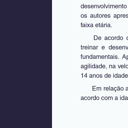
desenvolvimento f
os autores apre
faixa etária.
	De acordo com os autores, até os 6 anos de idade, a criança deve 
treinar e desen
fundamentais. A
agilidade, na vel
14 anos de idade
	Em relação ao volume semanal, Rius Sant (2005) indica uma fórmula de 
acordo com a idad