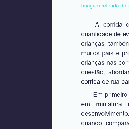
Imagem retirada do 
A corrida 
quantidade de ev
crianças também
muitos pais e pr
crianças nas corr
questão, aborda
corrida de rua pa
	Em primeiro lugar, é necessário lembrar que a criança não é um adulto 
em miniatura
desenvolvimento.
quando comparad