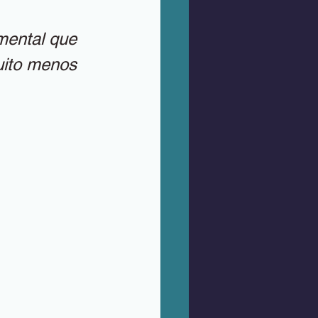
ental que 
ito menos 