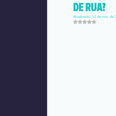
DE RUA?
Atualizado:
12 de nov. de
Avaliado com NaN d