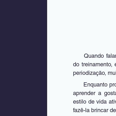
	Quando falamos de crianças na corrida de rua, em relação à estrutura 
do treinamento, 
periodização, mu
	Enquanto profissional, lembre-se que, antes de treinar, a criança precisa 
aprender a gost
estilo de vida at
fazê-la brincar de