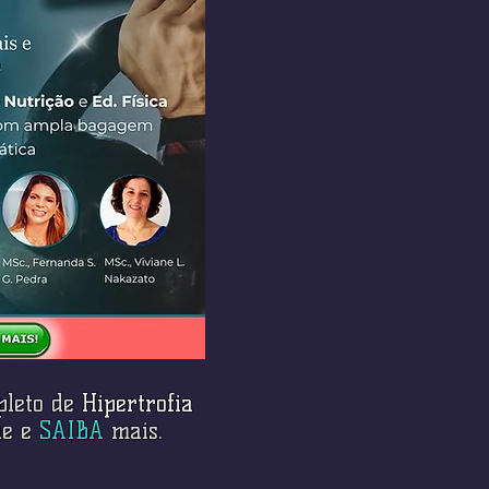
pleto de
Hipertrofia
que e
SAIBA
mais.