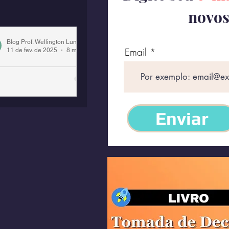
novos
Blog Prof. Wellington Lunz
Email
11 de fev. de 2025
8 min de leitura
á para Ganhar
assa Muscular
omendo
Enviar
ouco?
ossível ganhar músculo e
der gordura ao mesmo
po? Sim, mas, para isso, é
iso controle preciso do
no e dieta.