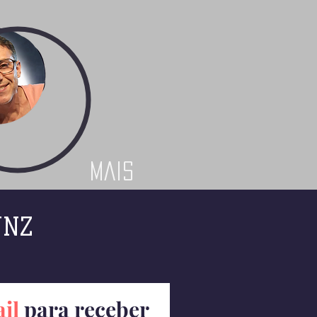
Mais
UNZ
il
para receber