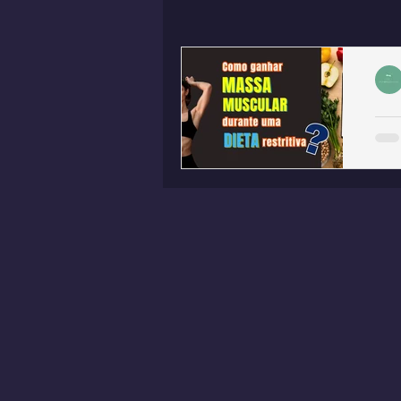
D
M
C
P
É p
per
tem
prec
trei