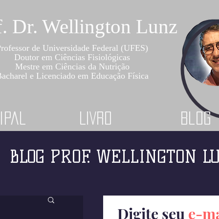
f. Dr. Wellington Lunz
rofessor de Universidade Federal (UFES)
Doutor em Ciências Fisiológicas
Mestre em Ciências da Nutrição
acharel e Licenciado em Educação Física
ipal
LIVRO
Blog
BLOG PROF. WELLINGTON L
Digite seu
e-ma