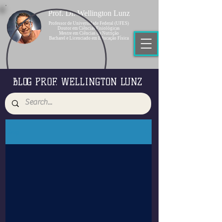
Prof. Dr. Wellington Lunz
Professor de Universidade Federal (UFES)
Doutor em Ciências Fisiológicas
Mestre em Ciências da Nutrição
Bacharel e Licenciado em Educação Física
BLOG PROF. WELLINGTON LUNZ
Blog