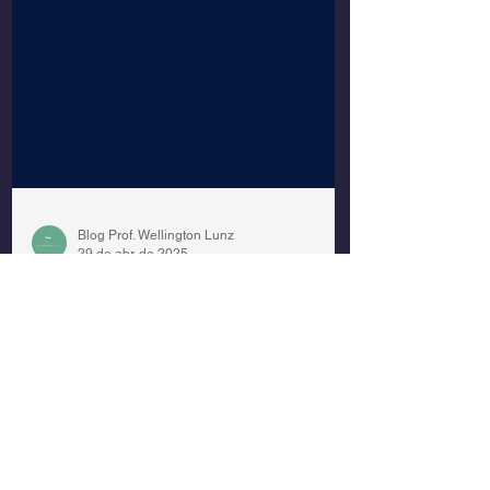
Blog Prof. Wellington Lunz
29 de abr. de 2025
Aprenda a Identificar o
Momento Certo de
Treinar Novamente
A maioria sabe prescrever o treino para
hipertrofia. Mas isso não garante o