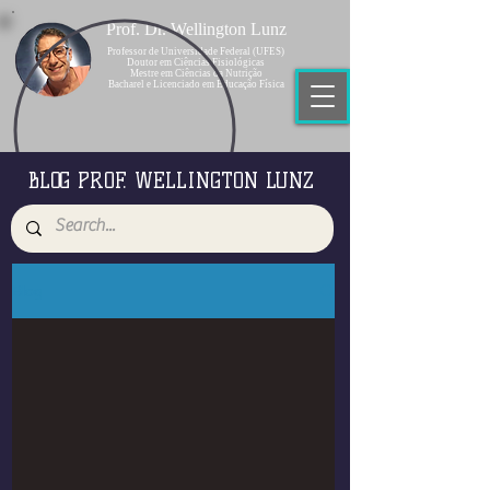
Prof. Dr. Wellington Lunz
Professor de Universidade Federal (UFES)
Doutor em Ciências Fisiológicas
Mestre em Ciências da Nutrição
Bacharel e Licenciado em Educação Física
BLOG PROF. WELLINGTON LUNZ
Blog