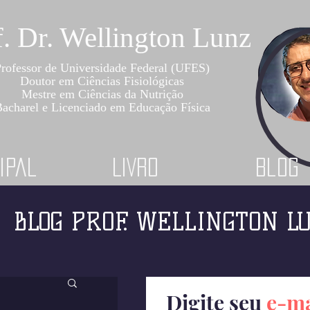
f. Dr. Wellington Lunz
rofessor de Universidade Federal (UFES)
Doutor em Ciências Fisiológicas
Mestre em Ciências da Nutrição
acharel e Licenciado em Educação Física
ipal
LIVRO
Blog
BLOG PROF. WELLINGTON L
Digite seu
e-ma