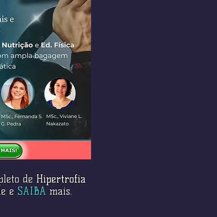
pleto de
Hipertrofia
que e
SAIBA
mais.