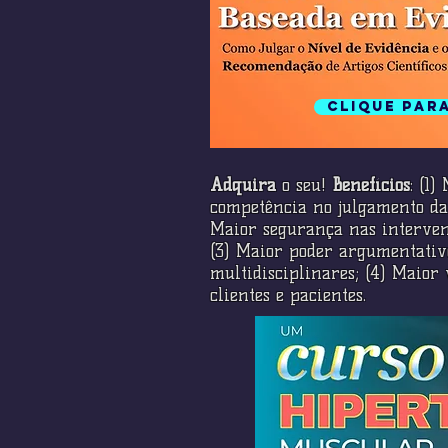
amente? Este é primeiro
rês posts onde ensinarei
is são os MARCADORES
 devemos usar para julgar
Clique par
o músculo deve ser
inado novamente.
Adquira
o seu!
Benefícios
: (1
competência no julgamento da 
Maior segurança nas interven
(3) Maior poder argumentativ
multidisciplinares; (4) Maior 
clientes e pacientes.