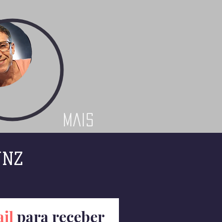
Mais
UNZ
il
para receber