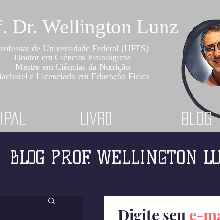
f. Dr. Wellington Lunz
rofessor de Universidade Federal (UFES)
Doutor em Ciências Fisiológicas
Mestre em Ciências da Nutrição
acharel e Licenciado em Educação Física
ipal
LIVRO
Blog
BLOG PROF. WELLINGTON L
Digite seu
e-ma