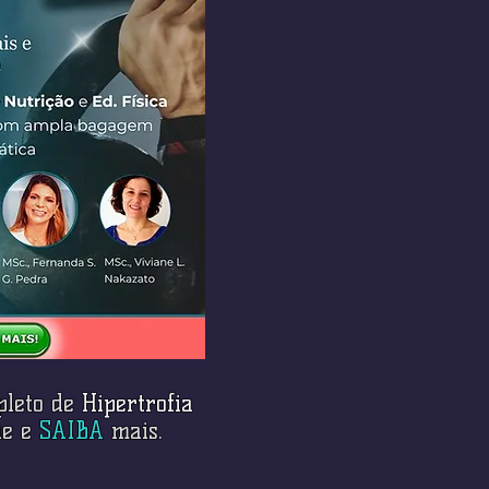
pleto de
Hipertrofia
que e
SAIBA
mais.