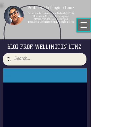
Prof. Dr. Wellington Lunz
Professor de Universidade Federal (UFES)
Doutor em Ciências Fisiológicas
Mestre em Ciências da Nutrição
Bacharel e Licenciado em Educação Física
BLOG PROF. WELLINGTON LUNZ
Blog