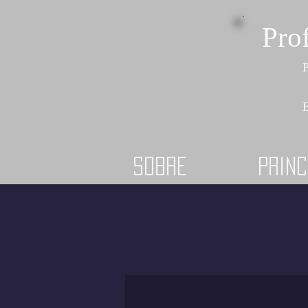
Pro
P
B
Sobre
Princ