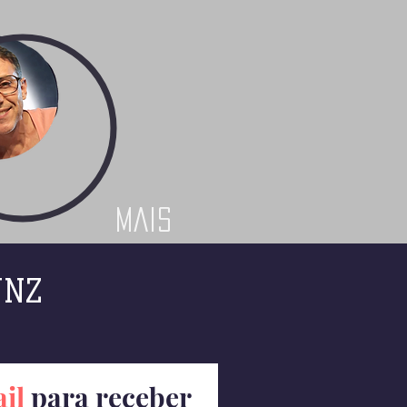
Mais
UNZ
il
para receber