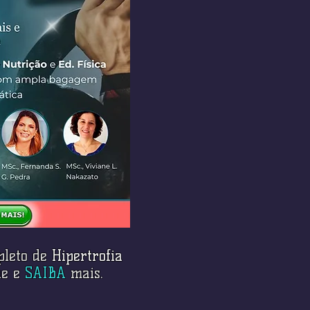
pleto de
Hipertrofia
que e
SAIBA
mais.