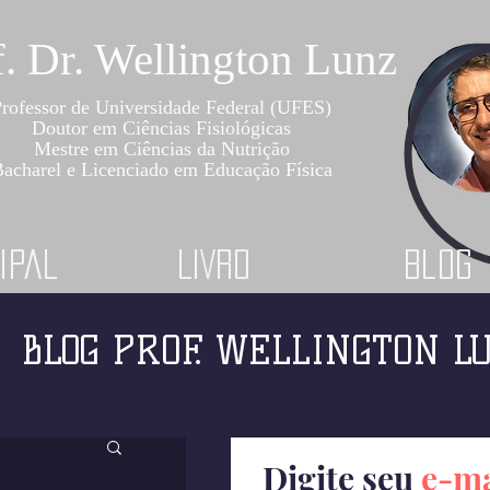
f. Dr. Wellington Lunz
rofessor de Universidade Federal (UFES)
Doutor em Ciências Fisiológicas
Mestre em Ciências da Nutrição
acharel e Licenciado em Educação Física
ipal
LIVRO
Blog
BLOG PROF. WELLINGTON L
Digite seu
e-ma